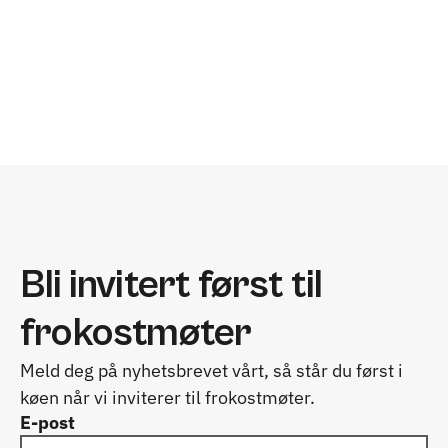
Ståle Almenning
Rådgiver
+47 93 00 89 80
stale@innoventi.no
Bli invitert først til 
frokostmøter
Meld deg på nyhetsbrevet vårt, så står du først i 
køen når vi inviterer til frokostmøter.
E-post